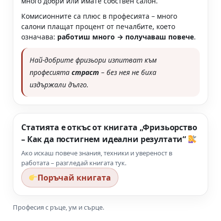
много добри или имате собствен салон.
Комисионните са плюс в професията – много
салони плащат процент от печалбите, което
означава:
работиш много → получаваш повече
.
Най-добрите фризьори изпитват към
професията
страст
– без нея не биха
издържали дълго.
Статията е откъс от книгата „Фризьорство
– Как да постигнем идеални резултати“
Ако искаш повече знания, техники и увереност в
работата – разгледай книгата тук.
Поръчай книгата
Професия с ръце, ум и сърце.