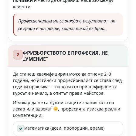
почивки
и често да се храниш набързо между
клиенти.
Професионализмът се вижда в резултата – но
се гради в часовете, които никой не брои.
ФРИЗЬОРСТВОТО Е ПРОФЕСИЯ, НЕ
2
„УМЕНИЕ“
Да станеш квалифициран може да отнеме 2–3
години, но истински професионалист се става след
години практика – точно както при шофирането:
курсът е начало, а опитът прави майстора.
И макар да не са нужни същите знания като на
лекар или адвокат
, професията изисква реални
компетенции:
математика (дози, пропорции, време)
✓