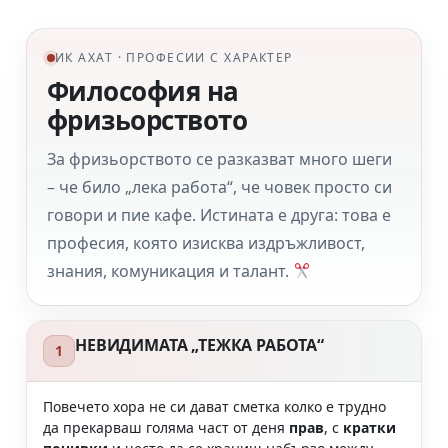
ИК АХАТ · ПРОФЕСИИ С ХАРАКТЕР
Философия на
фризьорството
За фризьорството се разказват много шеги
– че било „лека работа“, че човек просто си
говори и пие кафе. Истината е друга: това е
професия, която изисква издръжливост,
знания, комуникация и талант.
НЕВИДИМАТА „ТЕЖКА РАБОТА“
1
Повечето хора не си дават сметка колко е трудно
да прекарваш голяма част от деня
прав
, с
кратки