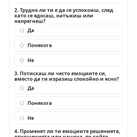
2. Трудно ли ти е да се успокоиш, след
като се ядосаш, натъжиш или
напрегнеш?
Да
Понякога
Не
3. Потискаш ли често емоциите си,
вместо да ги изразиш спокойно и ясно?
Да
Понякога
Не
4. Променят ли ти емоциите решенията,
отношенията или начина, по който