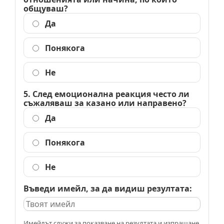
общуваш?
Да
Понякога
Не
5. След емоционална реакция често ли
съжаляваш за казано или направено?
Да
Понякога
Не
Въведи имейл, за да видиш резултата:
Имейлът служи за показване на резултата и изпращане