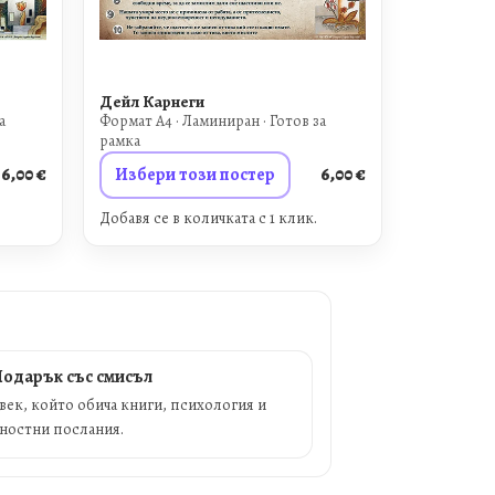
Дейл Карнеги
а
Формат A4 · Ламиниран · Готов за
рамка
6,00
€
Избери този постер
6,00
€
Добавя се в количката с 1 клик.
одарък със смисъл
овек, който обича книги, психология и
ностни послания.