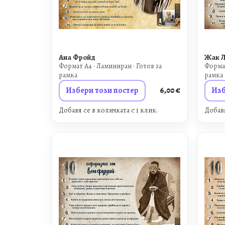
Ана Фройд
Жак 
Формат A4 · Ламиниран · Готов за
Формат
рамка
рамка
Избери този постер
6,00
€
Изб
Добавя се в количката с 1 клик.
Добавя