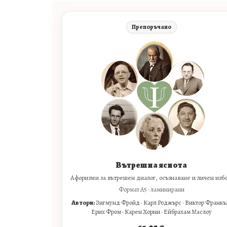
Препоръчано
Вътрешна яснота
Афоризми за вътрешен диалог, осъзнаване и личен избо
Формат A5 · ламинирани
Автори:
Зигмунд Фройд · Карл Роджърс · Виктор Франкъл
Ерих Фром · Карен Хорни · Ейбрахам Маслоу