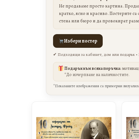
Не продаваме просто картина. Продав
кратко, ясно и красиво. Постерите са 
стена или бюро и да провокират разм
Избери постер
✔ Подходящи за кабинет, дом или подарък • 
Подарък към всяка поръчка:
мотиваци
*До изчерпване на наличностите.
*Показаните изображения са примерни визуализа