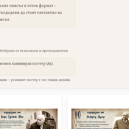
аме смисъл в готов формат –
създадени да стоят елегантно на
исъл.
Избрани от психолози и преподаватели.
онен ламиниран постер (А5).
ции – реалният постер е със същия дизайн.