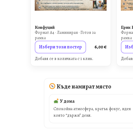
Конфуций
Ерик 
Формат A4 · Ламиниран · Готов за
Формат
рамка
рамка
Избери този постер
6,00
€
Изб
Добавя се в количката с 1 клик.
Добавя
Къде намират място
У дома
Спокойна атмосфера, кратък фокус, идея
която “държи” деня.