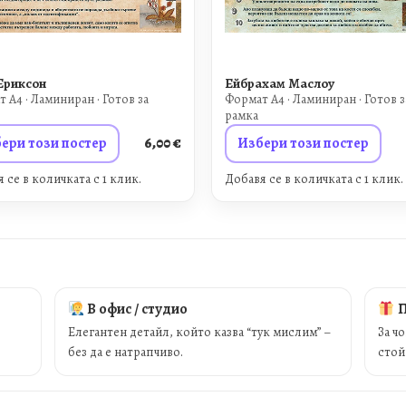
Ериксон
Ейбрахам Маслоу
 A4 · Ламиниран · Готов за
Формат A4 · Ламиниран · Готов з
рамка
ери този постер
6,00
€
Избери този постер
 се в количката с 1 клик.
Добавя се в количката с 1 клик.
В офис / студио
П
Елегантен детайл, който казва “тук мислим” –
За ч
без да е натрапчиво.
стой