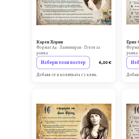
Карен Хорни
Ерих 
Формат A4 · Ламиниран · Готов за
Формат
рамка
рамка
Избери този постер
6,00
€
Изб
Добавя се в количката с 1 клик.
Добавя