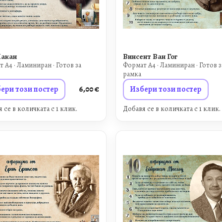
Лакан
Винсент Ван Гог
 A4 · Ламиниран · Готов за
Формат A4 · Ламиниран · Готов з
рамка
ери този постер
6,00
€
Избери този постер
 се в количката с 1 клик.
Добавя се в количката с 1 клик.