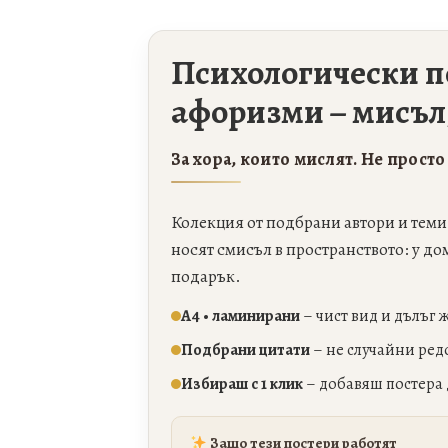
Психологически п
афоризми – мисъл,
За хора, които мислят. Не просто
Колекция от подбрани автори и теми 
носят смисъл в пространството: у дом
подарък.
А4 • ламинирани
– чист вид и дълъг 
Подбрани цитати
– не случайни ред
Избираш с 1 клик
– добавяш постера 
Защо тези постери работят