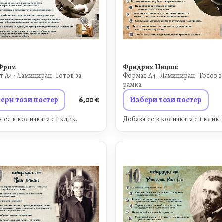
Фром
Фридрих Ницше
 A4 · Ламиниран · Готов за
Формат A4 · Ламиниран · Готов з
рамка
ери този постер
6,00
€
Избери този постер
 се в количката с 1 клик.
Добавя се в количката с 1 клик.