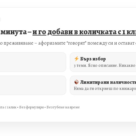
 минута –
и го добави в количката с 1 к
чно преживяване – афоризмите “говорят” помежду си и остават 
Бърз избор
3 теми. Ясно описание. Никакво 
Лимитирани наличност
Няма да ги откриеш по книжар
та с 1 клик • Без формуляри • Без губене на време