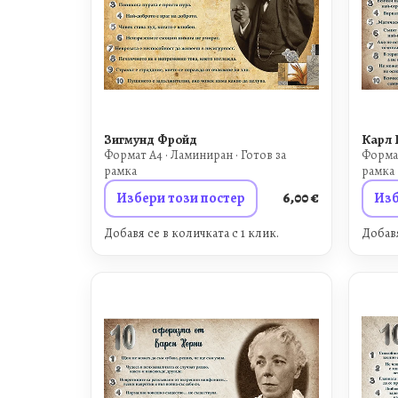
Зигмунд Фройд
Карл 
Формат A4 · Ламиниран · Готов за
Формат
рамка
рамка
Избери този постер
6,00
€
Изб
Добавя се в количката с 1 клик.
Добавя