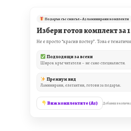
Подарък със смисъл • A5 ламинирани комплекти
Избери готов комплект за 1
Не е просто “красив постер”. Това е темати
Подходящи за всеки
Широк кръг читатели – не само специалисти.
Премиум вид
Ламинирани, елегантни, готови за подарък.
Виж комплектите (A5)
Добавяш в количка