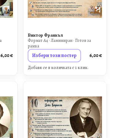
Виктор Франкъл
а
Формат A4 · Ламиниран · Готов за
рамка
6,00
€
Избери този постер
6,00
€
Добавя се в количката с 1 клик.