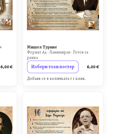
а
Мишел Турние
Формат A4 · Ламиниран · Готов за
рамка
6,00
€
Избери този постер
6,00
€
Добавя се в количката с 1 клик.