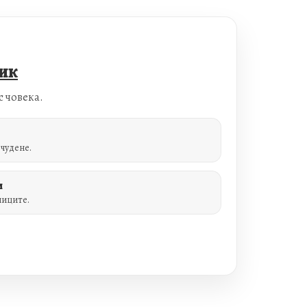
лик
с човека.
чудене.
и
ниците.