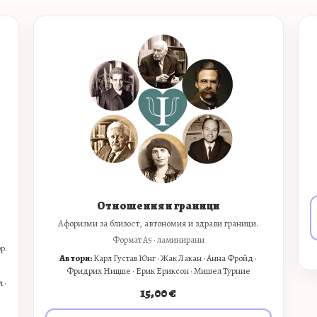
Отношения и граници
Афоризми за близост, автономия и здрави граници.
Формат A5 · ламинирани
р.
Автори:
Карл Густав Юнг · Жак Лакан · Анна Фройд ·
Фридрих Ницше · Ерик Ериксон · Мишел Турние
 ·
15,00
€