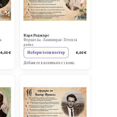
Карл Роджърс
а
Формат A4 · Ламиниран · Готов за
рамка
6,00
€
Избери този постер
6,00
€
Добавя се в количката с 1 клик.