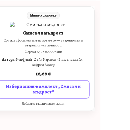
Мини-комплект
Смисъл и мъдрост
Кратки афоризми извън времето — за ценности и
вътрешна устойчивост.
Формат A5 · ламинирани
Автори:
Конфуций · Дейл Карнеги · Винсент ван Гог ·
Алфред Адлер
10,00
€
Избери мини-комплект „Смисъл и
мъдрост“
Добавя се в количката с 1 клик.