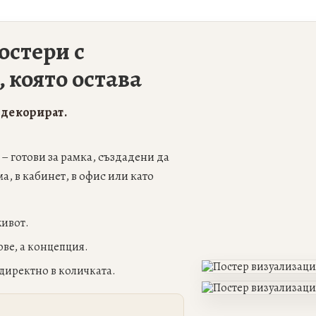
остери с
 която остава
 декорират.
– готови за рамка, създадени да
а, в кабинет, в офис или като
живот.
ове, а концепция.
директно в количката.