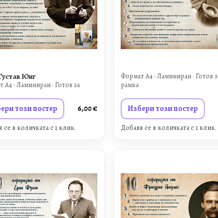
Густав Юнг
Формат A4 · Ламиниран · Готов з
 A4 · Ламиниран · Готов за
рамка
ери този постер
6,00
€
Избери този постер
 се в количката с 1 клик.
Добавя се в количката с 1 клик.