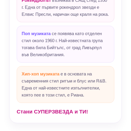
Рокендролът
възниква в САЩ след 1950
г. Една от първите рокендрол звезди е
Елвис Пресли, наричан още краля на рока.
Поп музиката
се появява като отделен
стил около 1960 г. Най-известната група
тогава била Бийтълс, от град Ливърпул
във Великобритания.
Хип-хоп музиката
е в основата на
съвременния стил ритъм и блус или R&B.
Една от най-известните изпълнителки,
която пее в този стил, е Риана.
Стани СУПЕРЗВЕЗДА и ТИ!