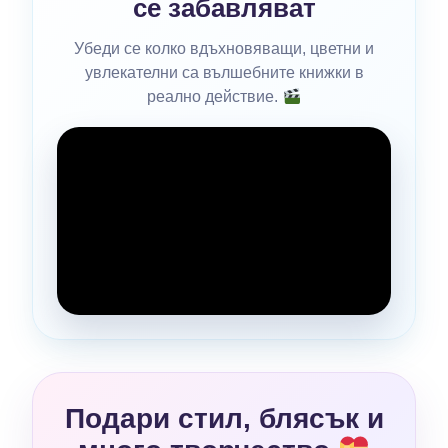
се забавляват
Убеди се колко вдъхновяващи, цветни и
увлекателни са вълшебните книжки в
реално действие.
Подари стил, блясък и