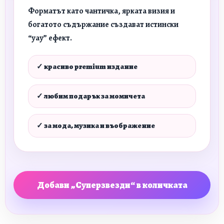
Форматът като чантичка, ярката визия и
богатото съдържание създават истински
“уау” ефект.
✓ красиво premium издание
✓ любим подарък за момичета
✓ за мода, музика и въображение
Добави „Суперзвезди“ в количката