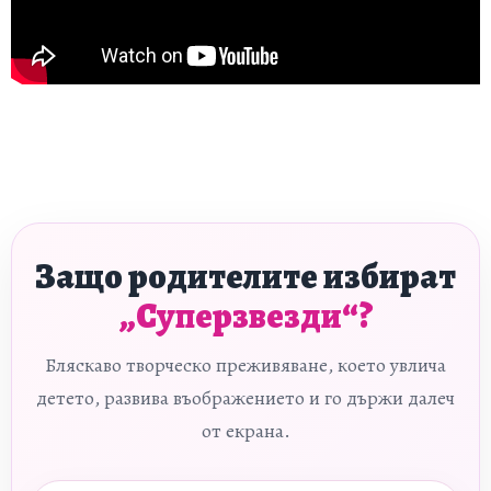
Защо родителите избират
„Суперзвезди“?
Бляскаво творческо преживяване, което увлича
детето, развива въображението и го държи далеч
от екрана.