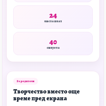
24
листа плат
40
силуета
За родители
Творчество вместо още
време пред екрана