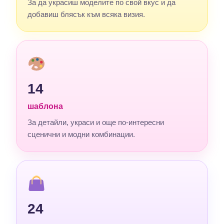
За да украсиш моделите по свой вкус и да
добавиш блясък към всяка визия.
14
шаблона
За детайли, украси и още по-интересни
сценични и модни комбинации.
24