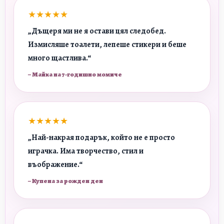
★★★★★
„Дъщеря ми не я остави цял следобед.
Измисляше тоалети, лепеше стикери и беше
много щастлива.“
– Майка на 7-годишно момиче
★★★★★
„Най-накрая подарък, който не е просто
играчка. Има творчество, стил и
въображение.“
– Купена за рожден ден