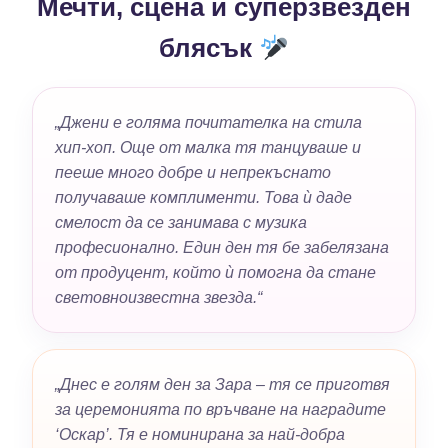
Мечти, сцена и суперзвезден
блясък
„Джени е голяма почитателка на стила
хип-хоп. Още от малка тя танцуваше и
пееше много добре и непрекъснато
получаваше комплименти. Това ѝ даде
смелост да се занимава с музика
професионално. Един ден тя бе забелязана
от продуцент, който ѝ помогна да стане
световноизвестна звезда.“
„Днес е голям ден за Зара – тя се приготвя
за церемонията по връчване на наградите
‘Оскар’. Тя е номинирана за най-добра