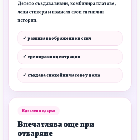
Детето създава визии, комбинира платове,
лепи стикери и измисля свои сценични
истории.
✓ развива въображение и стил
✓ тренира концентрация
✓ създава спокойни часове у дома
Идеален подарък
Впечатлява още при
отваряне