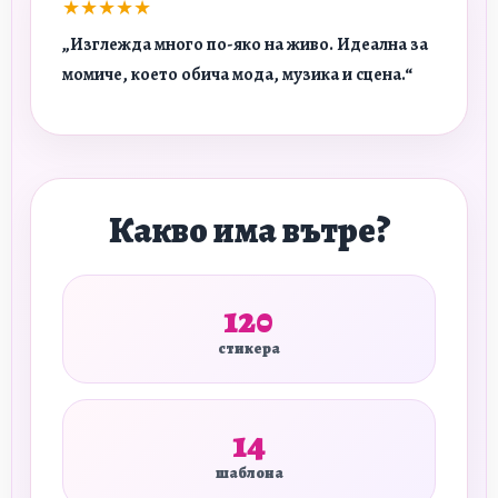
★★★★★
„Изглежда много по-яко на живо. Идеална за
момиче, което обича мода, музика и сцена.“
Какво има вътре?
120
стикера
14
шаблона