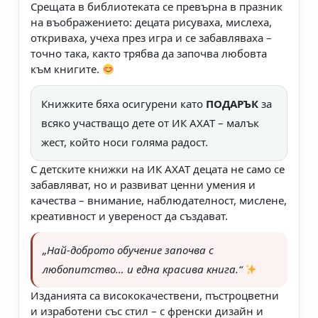
Срещата в библиотеката се превърна в празник
на въображението: децата рисуваха, мислеха,
откриваха, учеха през игра и се забавляваха –
точно така, както трябва да започва любовта
към книгите.
Книжките бяха осигурени като
ПОДАРЪК
за
всяко участващо дете от ИК АХАТ – малък
жест, който носи голяма радост.
С детските книжки на ИК АХАТ децата не само се
забавляват, но и развиват ценни умения и
качества – внимание, наблюдателност, мислене,
креативност и увереност да създават.
„Най-доброто обучение започва с
любопитство… и една красива книга.“
Изданията са висококачествени, пъстроцветни
и изработени със стил – с френски дизайн и