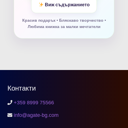
Виж съдържанието
Красив подарък • Бляскаво творчество •
Любима книжка за малки мечтатели
Контакти
+359 8999 75566
info@agate-bg.com