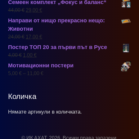
Семеен комплект „Фокус и баланс“
44,00
€
29,00
€
Направи от нищо прекрасно нещо:
Животни
24,00
€
17,00
€
Постер ТОП 20 за първи път в Русе
4,00
€
1,00
€
Мотивационни постери
5,00
€
–
11,00
€
Количка
Нямате артикули в количката.