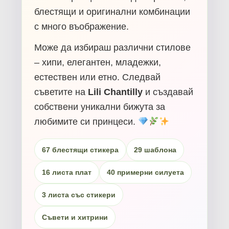
блестящи и оригинални комбинации
с много въображение.
Може да избираш различни стилове
– хипи, елегантен, младежки,
естествен или етно. Следвай
съветите на
Lili Chantilly
и създавай
собствени уникални бижута за
любимите си принцеси.
67 блестящи стикера
29 шаблона
16 листа плат
40 примерни силуета
3 листа със стикери
Съвети и хитрини