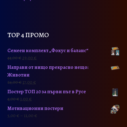
TOP 4 ПРОМО
Семеен комплект „Фокус и баланс“
44,00
€
29,00
€
Направи от нищо прекрасно нещо:
Животни
24,00
€
17,00
€
Постер ТОП 20 за първи път в Русе
4,00
€
1,00
€
Мотивационни постери
5,00
€
–
11,00
€