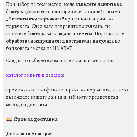
При избор на този метод, моля
въведете данните за
фактура
(физическо или юридическо лице) в полето
„Бележки към поръчката“
при финализиране на
поръчката. След като направите поръчката, ще
получите
фактура за плащане по имейл
. Поръчката се
обработва и изпраща след постъпване на сумата
по
банковата сметка на ИК АХАТ.
След като изберете желаните заглавия от нашия
каталог с книги и издания,
преминавате към финализиране на поръчката, където
въвеждате вашите данни и избирате предпочитан
метод на доставка
.
Срок за доставка
Доставка в България