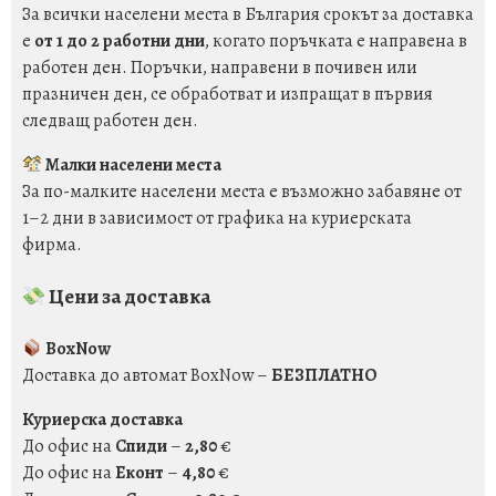
За всички населени места в България срокът за доставка
е
от 1 до 2 работни дни
, когато поръчката е направена в
работен ден. Поръчки, направени в почивен или
празничен ден, се обработват и изпращат в първия
следващ работен ден.
Малки населени места
За по-малките населени места е възможно забавяне от
1–2 дни в зависимост от графика на куриерската
фирма.
Цени за доставка
BoxNow
Доставка до автомат BoxNow –
БЕЗПЛАТНО
Куриерска доставка
До офис на
Спиди
–
2,80
€
До офис на
Еконт
–
4,80
€