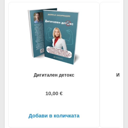
Дигитален детокс
Изку
10,00
€
Добави в количката
До