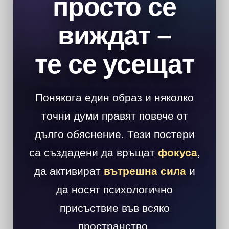
просто се
виждат –
те се усещат
Понякога един образ и няколко
точни думи правят повече от
дълго обяснение. Тези постери
са създадени да връщат
фокуса
,
да активират
вътрешна сила
и
да носят психологично
присъствие във всяко
пространство.