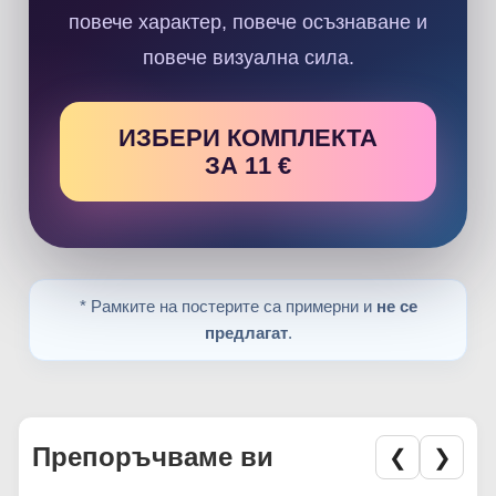
повече характер, повече осъзнаване и
повече визуална сила.
ИЗБЕРИ КОМПЛЕКТА
ЗА 11 €
* Рамките на постерите са примерни и
не се
предлагат
.
Препоръчваме ви
❮
❯