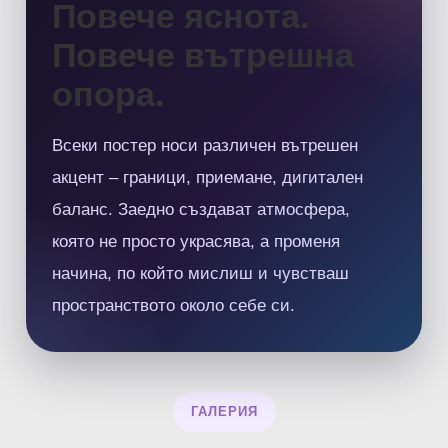
Повече яснота.
Повече вътрешна
опора.
Всеки постер носи различен вътрешен
акцент – граници, приемане, дигитален
баланс. Заедно създават атмосфера,
която не просто украсява, а променя
начина, по който мислиш и чувстваш
пространството около себе си.
ГАЛЕРИЯ