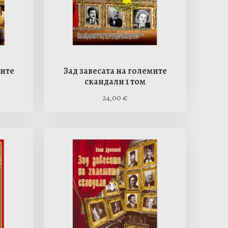
мите
Зад завесата на големите
скандали 1 том
24,00
€