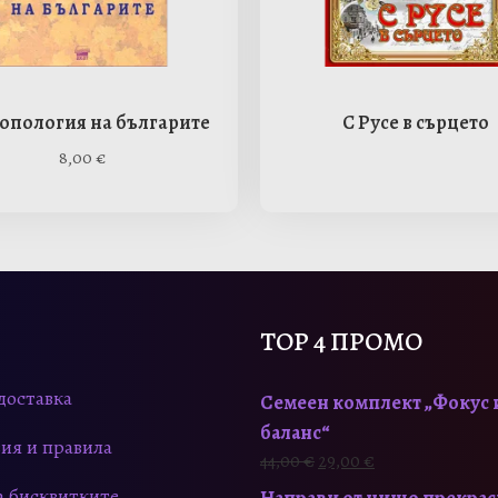
опология на българите
С Русе в сърцето
8,00
€
TOP 4 ПРОМО
доставка
Семеен комплект „Фокус 
баланс“
ия и правила
O
Т
44,00
€
29,00
€
r
е
а бисквитките
Направи от нищо прекра