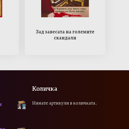
Зад завесата на големите
скандали
Количка
Нямате артикули в количката.
и
сно