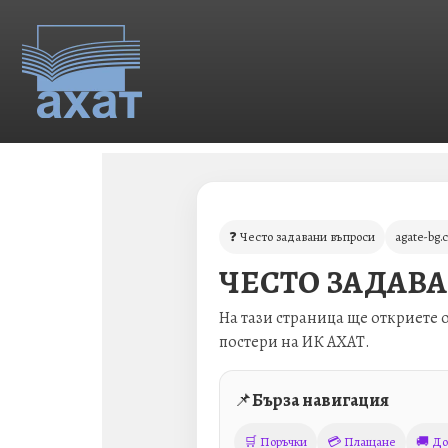
❓ Често задавани въпроси
agate-bg.
ЧЕСТО ЗАДАВ
На тази страница ще откриете 
постери на ИК АХАТ.
📌
Бърза навигация
🛒 Поръчки
💳 Плащане
🚚 До