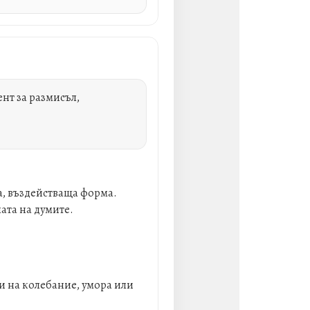
ент за размисъл,
а, въздействаща форма.
ата на думите.
и на колебание, умора или