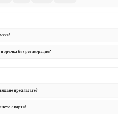
ръчка?
я поръчка без регистрация?
плащане предлагате?
ането с карта?