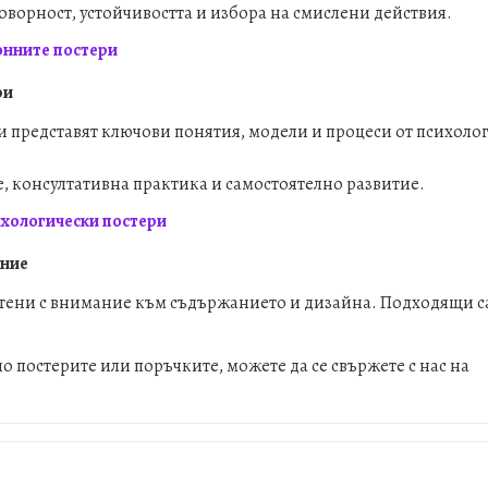
говорност, устойчивостта и избора на смислени действия.
онните постери
ри
 представят ключови понятия, модели и процеси от психолог
, консултативна практика и самостоятелно развитие.
ихологически постери
ение
тени с внимание към съдържанието и дизайна. Подходящи са
о постерите или поръчките, можете да се свържете с нас на