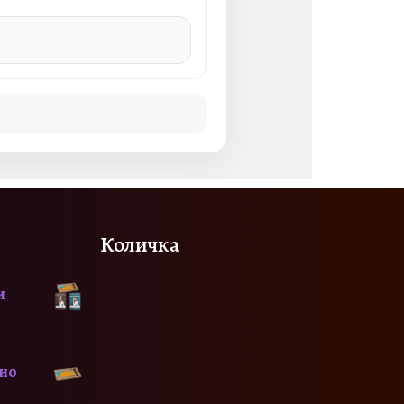
Количка
и
сно