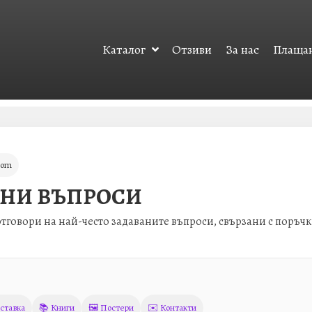
Каталог
Отзиви
За нас
Плащан
com
АНИ ВЪПРОСИ
отговори на най-често задаваните въпроси, свързани с поръчк
ставка
📚 Книги
🖼️ Постери
✉️ Контакти