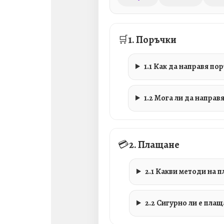
🛒
1. Поръчки
1.1 Как да направя по
1.2 Мога ли да направ
💳
2. Плащане
2.1 Какви методи на 
2.2 Сигурно ли е плащ