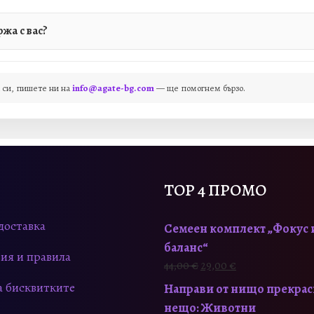
ржа с вас?
а си, пишете ни на
info@agate-bg.com
— ще помогнем бързо.
TOP 4 ПРОМО
доставка
Семеен комплект „Фокус 
баланс“
ия и правила
44,00
€
29,00
€
а бисквитките
Направи от нищо прекра
нещо: Животни