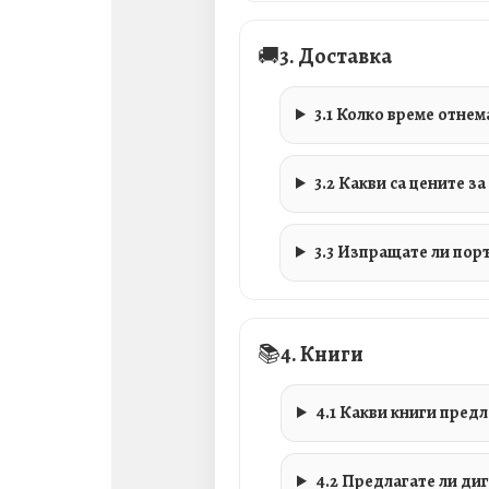
🚚
3. Доставка
3.1 Колко време отнем
3.2 Какви са цените з
3.3 Изпращате ли пор
📚
4. Книги
4.1 Какви книги пред
4.2 Предлагате ли ди