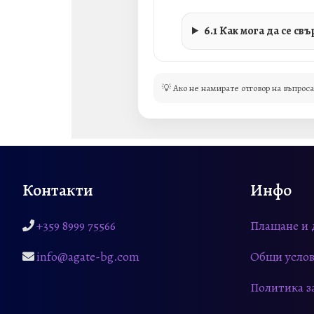
6.1 Как мога да се свъ
💡 Ако не намирате отговор на въпрос
Контакти
Инфо
+359 8999 75566
Плащане и 
info@agate-bg.com
Общи услов
Политика з