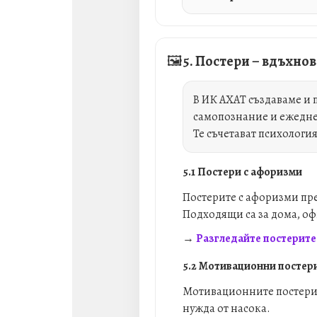
🖼️
5. Постери – вдъхно
В ИК АХАТ създаваме и п
самопознание и ежедне
Те съчетават психологи
5.1 Постери с афоризми
Постерите с афоризми пре
Подходящи са за дома, офи
→
Разгледайте постерите
5.2 Мотивационни постер
Мотивационните постери с
нужда от насока.