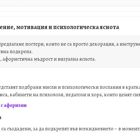
вение, мотивация и психологическа яснота
редлагаме постери, които не са просто декорация, а инструм
вна подкрепа.
я, афористична мъдрост и визуална яснота.
дставят подбрани мисли и психологически послания в кратк
са, кабинети на психолози, педагози и хора, които ценят сил
 с афоризми
и
а създадени, за да подкрепят във всекидневието – в момент