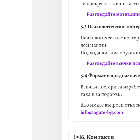
Те насърчават личната от
→
Разгледайте мотиваци
5.3 Психологически посте
Психологическите постери
ясен начин.
Подходящи са за обучение
→
Разгледайте всички пс
5.4 Формат и предназнач
Всички постери са израбо
така и за подарък.
Ако имате въпроси относн
info@agate-bg.com
.
✉️
6. Контакти