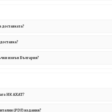
а доставката?
а доставка?
ъчки извън България?
лага ИК АХАТ?
гитални (PDF) издания?