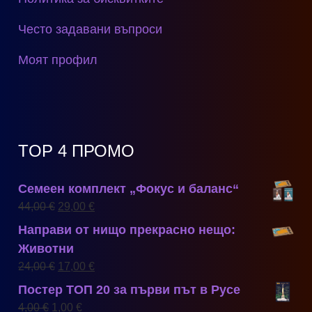
Често задавани въпроси
Моят профил
TOP 4 ПРОМО
Семеен комплект „Фокус и баланс“
O
Т
44,00
€
29,00
€
r
е
Направи от нищо прекрасно нещо:
i
к
Животни
g
у
O
Т
24,00
€
17,00
€
i
щ
r
е
Постер ТОП 20 за първи път в Русе
n
а
i
к
a
т
4,00
€
1,00
€