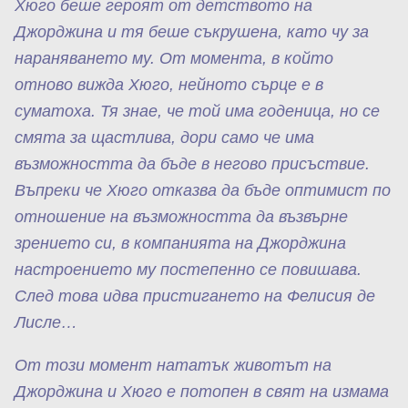
Хюго беше героят от детството на
Джорджина и тя беше съкрушена, като чу за
нараняването му. От момента, в който
отново вижда Хюго, нейното сърце е в
суматоха. Тя знае, че той има годеница, но се
смята за щастлива, дори само че има
възможността да бъде в негово присъствие.
Въпреки че Хюго отказва да бъде оптимист по
отношение на възможността да възвърне
зрението си, в компанията на Джорджина
настроението му постепенно се повишава.
След това идва пристигането на
Фелисия де
Лисле…
От този момент нататък животът на
Джорджина и Хюго е потопен в свят на измама