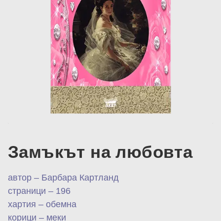
Замъкът на любовта
автор – Барбара Картланд
страници – 196
хартия – обемна
корици – меки