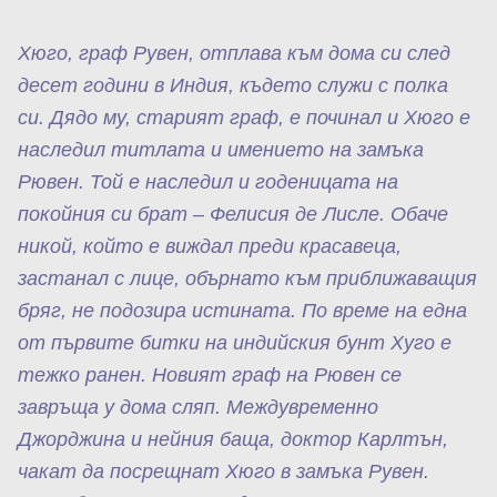
Хюго, граф Рувен, отплава към дома си след
десет години в Индия, където служи с полка
си. Дядо му, старият граф, е починал и Хюго е
наследил титлата и имението на замъка
Рювен. Той е наследил и годеницата на
покойния си брат –
Фелисия де Лисле.
Обаче
никой, който е виждал преди красавеца,
застанал с лице, обърнато към приближаващия
бряг, не подозира истината. По време на една
от първите битки на индийския бунт Хуго е
тежко ранен. Новият граф на Рювен се
завръща у дома сляп. Междувременно
Джорджина и нейния баща, доктор Карлтън,
чакат да посрещнат Хюго в замъка Рувен.