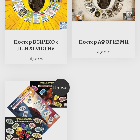
Постер ВСИЧКО е
Постер АФОРИЗМИ
ПСИХОЛОГИЯ
6,00
€
6,00
€
T
T
h
h
i
i
s
Промо!
s
p
p
r
r
o
o
d
d
u
u
c