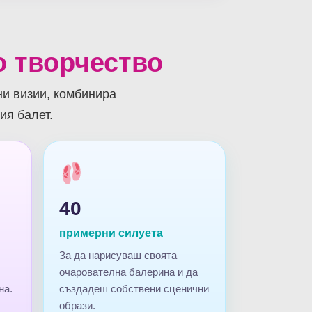
 творчество
ни визии, комбинира
ия балет.
40
примерни силуета
За да нарисуваш своята
очарователна балерина и да
на.
създадеш собствени сценични
образи.