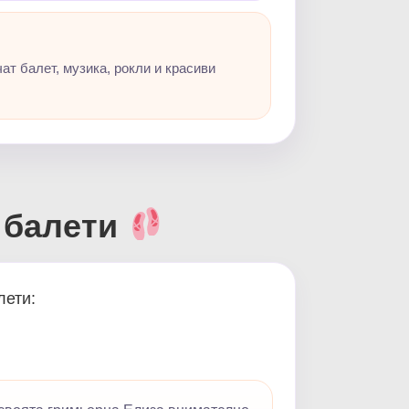
ат балет, музика, рокли и красиви
е балети
лети: