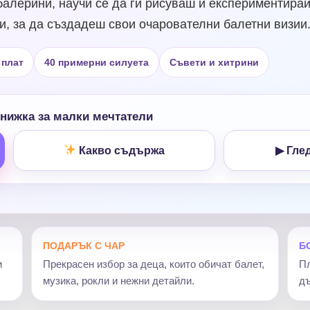
балерини, научи се да ги рисуваш и експериментирай
ри, за да създадеш свои очарователни балетни визии
 плат
40 примерни силуета
Съвети и хитрини
нижка за малки мечтатели
Какво съдържа
▶ Гле
ПОДАРЪК С ЧАР
Б
и
Прекрасен избор за деца, които обичат балет,
Пл
музика, рокли и нежни детайли.
дъ