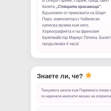
В Опера Гарние, Париж, представят
балета
„Спящата красавица“
.
Вдъхновен от приказката на Шарл
Перо, композиторът Чайковски
написва музика към него.
Хореографията е на френския
балетмайстор Мариус Петипа. Балет
продължава 4 часа!
Знаете ли, че?
Танцовата школа към Парижката опера е 
ги наричали
малките мишки на операта