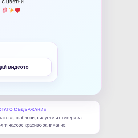
 с цветни
.
дай видеото
ОГАТО СЪДЪРЖАНИЕ
атове, шаблони, силуети и стикери за
лги часове красиво занимание.