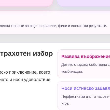
 лесни техники за още по-красиви, фини и елегантни резултати.
страхотен избор
Развива въображени
Детето създава собствени с
комбинации.
еско приключение, което
ието и носи удоволствие
.
Носи истинско забав
Перфектна за дълги часове 
игра.