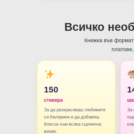
Всичко нео
Книжка във формата
платове,
150
1
стикера
ша
За да разкрасяваш любимите
За 
си балерини и да добавяш
ощ
блясък към всяка сценична
ком
визия.