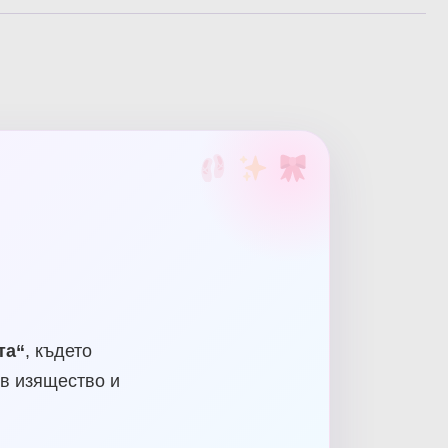
та“
, където
в изящество и