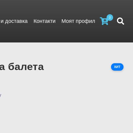
0
и доставка
Контакти
Моят профил
а балета
ХИТ
y