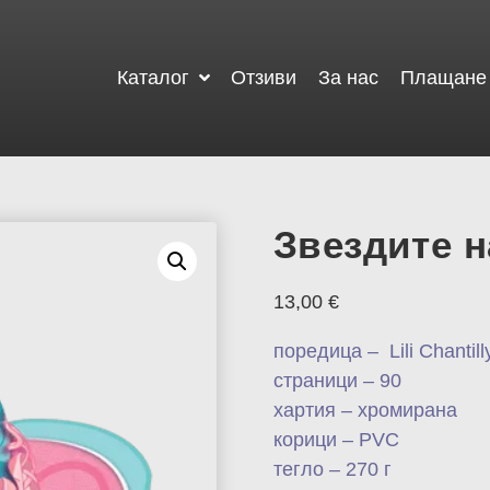
Каталог
Отзиви
За нас
Плащане 
Звездите н
13,00
€
поредица – Lili Chantill
страници – 90
хартия – хромирана
корици – PVC
тегло – 270 г