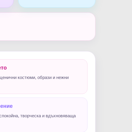
ето
ценични костюми, образи и нежни
ление
спокойна, творческа и вдъхновяваща