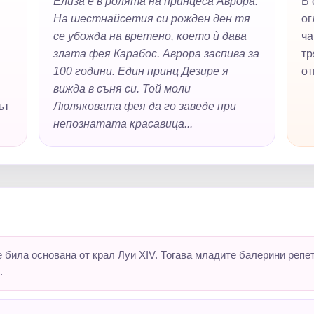
Елиза е в ролята на принцеса Аврора.
В 
На шестнайсетия си рожден ден тя
ог
се убожда на вретено, което ѝ дава
ча
злата фея Карабос. Аврора заспива за
тр
100 години. Един принц Дезире я
от
вижда в съня си. Той моли
ът
Люляковата фея да го заведе при
непознатата красавица...
била основана от крал Луи XIV. Тогава младите балерини репет
.