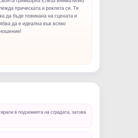
своята гримьорна Елиза внимателно
лежда прическата и роклята си. Тя
ка да бъде повикана на сцената и
ябва да е идеална във всяко
ношение!
ирали в подземията на сградата, затова