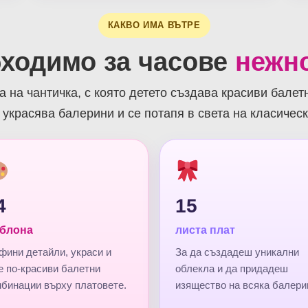
КАКВО ИМА ВЪТРЕ
бходимо за часове
нежно
 на чантичка, с която детето създава красиви балет
 украсява балерини и се потапя в света на класическ
4
15
блона
листа плат
фини детайли, украси и
За да създадеш уникални
е по-красиви балетни
облекла и да придадеш
бинации върху платовете.
изящество на всяка балери