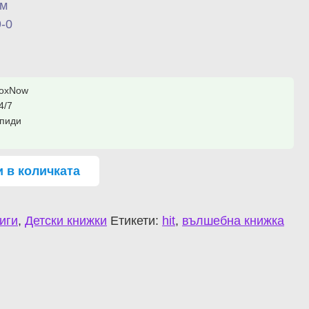
мм
-0
BoxNow
4/7
Спиди
 в количката
иги
,
Детски книжки
Етикети:
hit
,
вълшебна книжка