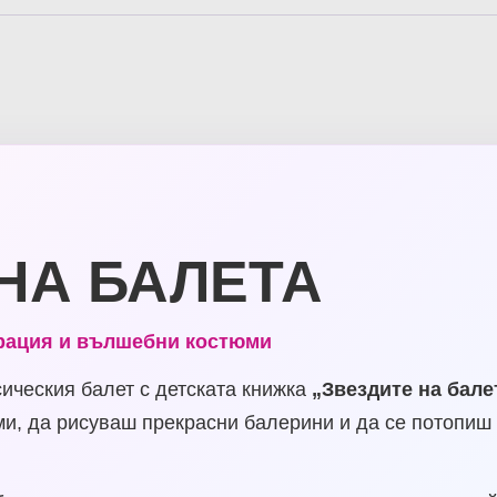
НА БАЛЕТА
, грация и вълшебни костюми
сическия балет с детската книжка
„Звездите на бале
и, да рисуваш прекрасни балерини и да се потопиш 