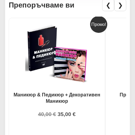
Препоръчваме ви
❮
❯
Промо!
Маникюр & Педикюр + Декоративен
Профе
Маникюр
40,00
€
35,00
€