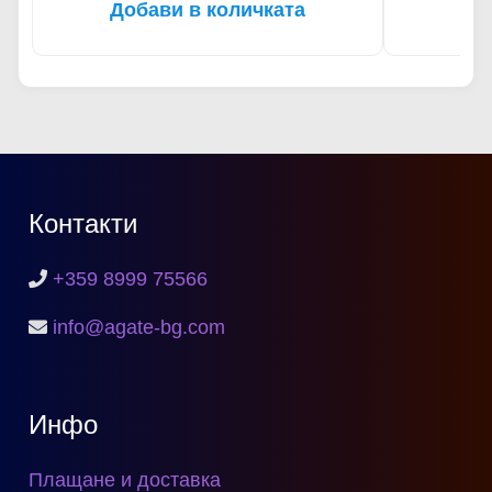
Добави в количката
До
Контакти
+359 8999 75566
info@agate-bg.com
Инфо
Плащане и доставка