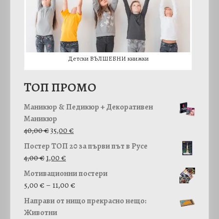
Детски ВЪЛШЕБНИ книжки
TОП ПРОМО
Маникюр & Педикюр + Декоративен
Маникюр
O
Т
40,00
€
35,00
€
r
е
Постер ТОП 20 за първи път в Русе
i
к
4,00
€
1,00
€
g
у
Мотивационни постери
i
щ
P
5,00
€
–
11,00
€
n
а
r
a
т
Направи от нищо прекрасно нещо:
i
l
а
Животни