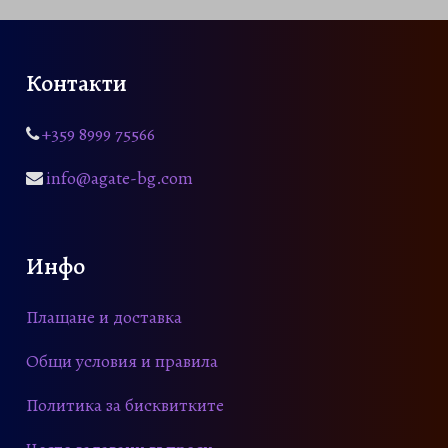
:
,
g
,
4
0
h
0
€
4
0
1
0
.
,
Контакти
1
0
€
,
€
0
.
0
+359 8999 75566
.
0
€
info@agate-bg.com
.
€
Инфо
Плащане и доставка
Общи условия и правила
Политика за бисквитките