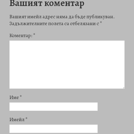
Вашият коментар
Вашият имейл адрес няма да бъде публикуван.
Задължителните полета са отбелязани с
*
Коментар:
*
Име
*
Имейл
*