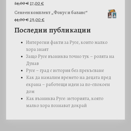
c
O
p
Т
ц
24,00
€
17,00
€
e
r
r
е
е
Семеен комплект „Фокус и баланс“
r
i
i
к
н
O
Т
44,00
€
29,00
€
a
g
c
у
а
r
е
Последни публикации
n
i
e
щ
е
i
к
g
n
w
а
:
g
у
Интересни факти за Русе, които малко
e
a
a
т
3
i
щ
хора знаят
:
l
s
а
5
n
а
Защо Русе възниква точно тук – ролята на
5
p
:
ц
,
a
т
Дунав
,
r
4
е
0
l
а
Русе – град с история без прекъсване
0
i
0
н
0
p
ц
Как да намалим времето на децата пред
0
c
,
а
r
е
екрана – работещи идеи за по-спокоен
e
0
е
€
i
н
дом
€
w
0
:
.
c
а
Как възниква Русе: историята, която
t
a
1
e
е
малко хора познават докрай
h
s
€
7
w
:
r
:
.
,
a
2
o
2
0
s
9
u
4
0