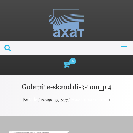
Skip
to
content
0
Golemite-skandali-3-tom_p.4
Vale
Няма коментари
By
/
/
/
януари 27, 2017