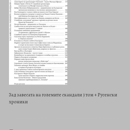
Зад завесата на големите скандали 3 том + Русенски
хроники