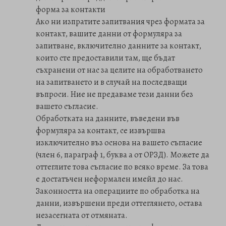
форма за контакти
Ако ни изпратите запитвания чрез формата за
контакт, вашите данни от формуляра за
запитване, включително данните за контакт,
които сте предоставили там, ще бъдат
съхранени от нас за целите на обработването
на запитването и в случай на последващи
въпроси. Ние не предаваме тези данни без
вашето съгласие.
Обработката на данните, въведени във
формуляра за контакт, се извършва
изключително въз основа на вашето съгласие
(член 6, параграф 1, буква а от ОРЗД). Можете да
оттеглите това съгласие по всяко време. За това
е достатъчен неформален имейл до нас.
Законността на операциите по обработка на
данни, извършени преди оттеглянето, остава
незасегната от отмяната.