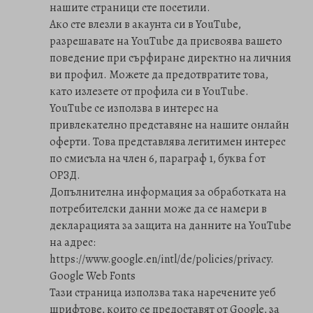
нашите страници сте посетили.
Ако сте влезли в акаунта си в YouTube,
разрешавате на YouTube да присвоява вашето
поведение при сърфиране директно на личния
ви профил. Можете да предотвратите това,
като излезете от профила си в YouTube.
YouTube се използва в интерес на
привлекателно представяне на нашите онлайн
оферти. Това представлява легитимен интерес
по смисъла на член 6, параграф 1, буква f от
ОРЗД.
Допълнителна информация за обработката на
потребителски данни може да се намери в
декларацията за защита на данните на YouTube
на адрес:
https://www.google.en/intl/de/policies/privacy.
Google Web Fonts
Тази страница използва така наречените уеб
шрифтове, които се предоставят от Google, за