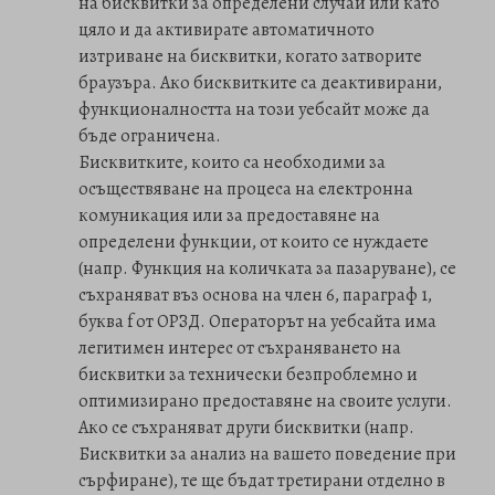
на бисквитки за определени случаи или като
цяло и да активирате автоматичното
изтриване на бисквитки, когато затворите
браузъра. Ако бисквитките са деактивирани,
функционалността на този уебсайт може да
бъде ограничена.
Бисквитките, които са необходими за
осъществяване на процеса на електронна
комуникация или за предоставяне на
определени функции, от които се нуждаете
(напр. Функция на количката за пазаруване), се
съхраняват въз основа на член 6, параграф 1,
буква f от ОРЗД. Операторът на уебсайта има
легитимен интерес от съхраняването на
бисквитки за технически безпроблемно и
оптимизирано предоставяне на своите услуги.
Ако се съхраняват други бисквитки (напр.
Бисквитки за анализ на вашето поведение при
сърфиране), те ще бъдат третирани отделно в