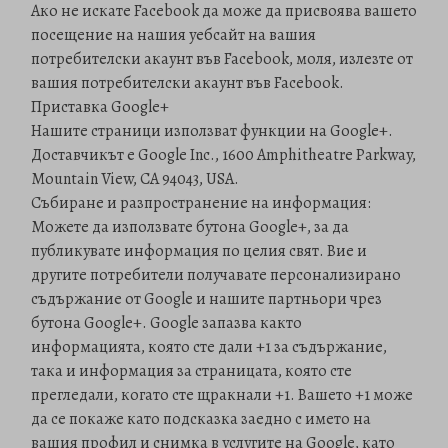
Ако не искате Facebook да може да присвоява вашето
посещение на нашия уебсайт на вашия
потребителски акаунт във Facebook, моля, излезте от
вашия потребителски акаунт във Facebook.
Приставка Google+
Нашите страници използват функции на Google+.
Доставчикът е Google Inc., 1600 Amphitheatre Parkway,
Mountain View, CA 94043, USA.
Събиране и разпространение на информация:
Можете да използвате бутона Google+, за да
публикувате информация по целия свят. Вие и
другите потребители получавате персонализирано
съдържание от Google и нашите партньори чрез
бутона Google+. Google запазва както
информацията, която сте дали +1 за съдържание,
така и информация за страницата, която сте
прегледали, когато сте щракнали +1. Вашето +1 може
да се покаже като подсказка заедно с името на
вашия профил и снимка в услугите на Google, като