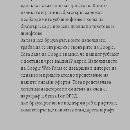
еднакво показване на шрифтове. Когато
извикате страница, браузърът зарежда
необходимите уеб шрифтове в кеша на
браузъра, за да показва правилно текстове и
шрифтове.
За тази цел браузърът, който използвате,
трябва да се свърже със сървърите на Google.
Това дава на Google знание, че нашият уебсайт
е достъпен чрез вашия IP адрес. Използването
на Google Web Fonts се извършва в интерес на
еднакво и привлекателно представяне на
нашите онлайн оферти. Това представлява
легитимен интерес по смисъла на член 6,
параграф 1, буква f от ОРЗД.
Ако браузърът ви не поддържа уеб шрифтове,
компютърът ще използва стандартен шрифт.