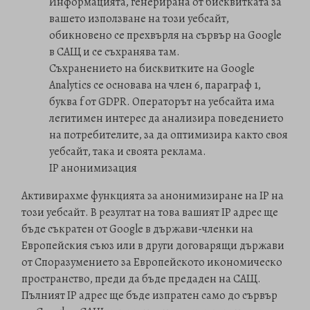
Информацията, генерирана от бисквитката за
вашето използване на този уебсайт,
обикновено се прехвърля на сървър на Google
в САЩ и се съхранява там.
Съхранението на бисквитките на Google
Analytics се основава на член 6, параграф 1,
буква f от GDPR. Операторът на уебсайта има
легитимен интерес да анализира поведението
на потребителите, за да оптимизира както своя
уебсайт, така и своята реклама.
IP анонимизация
Активирахме функцията за анонимизиране на IP на
този уебсайт. В резултат на това вашият IP адрес ще
бъде съкратен от Google в държави-членки на
Европейския съюз или в други договарящи държави
от Споразумението за Европейското икономическо
пространство, преди да бъде предаден на САЩ.
Пълният IP адрес ще бъде изпратен само до сървър