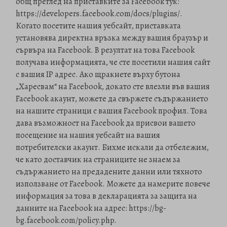
общ преглед на приставките за Facebook тук:
https://developers.facebook.com/docs/plugins/.
Когато посетите нашия уебсайт, приставката
установява директна връзка между вашия браузър и
сървъра на Facebook. В резултат на това Facebook
получава информацията, че сте посетили нашия сайт
с вашия IP адрес. Ако щракнете върху бутона
„Харесвам“ на Facebook, докато сте влезли във вашия
Facebook акаунт, можете да свържете съдържанието
на нашите страници с вашия Facebook профил. Това
дава възможност на Facebook да присвои вашето
посещение на нашия уебсайт на вашия
потребителски акаунт. Бихме искали да отбележим,
че като доставчик на страниците не знаем за
съдържанието на предадените данни или тяхното
използване от Facebook. Можете да намерите повече
информация за това в декларацията за защита на
данните на Facebook на адрес: https://bg-
bg.facebook.com/policy.php.