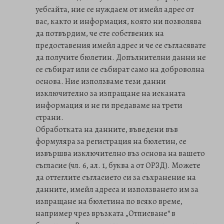
уебсайта, ние се нуждаем от имейл адрес от
вас, както и информация, която ни позволява
да потвърдим, че сте собственик на
предоставения имейл адрес и че се съгласявате
да получите бюлетин. Допълнителни данни не
се събират или се събират само на доброволна
основа. Ние използваме тези данни
изключително за изпращане на исканата
информация и не ги предаваме на трети
страни.
Обработката на данните, въведени във
формуляра за регистрация на бюлетин, се
извършва изключително въз основа на вашето
съгласие (чл. 6, ал. 1, буква a от ОРЗД). Можете
да оттеглите съгласието си за съхранение на
данните, имейл адреса и използването им за
изпращане на бюлетина по всяко време,
например чрез връзката „Отписване“ в