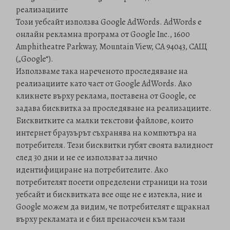
реализациите
Този уебсайт използва Google AdWords. AdWords е
онлайн рекламна програма от Google Inc., 1600
Amphitheatre Parkway, Mountain View, CA 94043, САЩ
(„Google“).
Използваме така нареченото проследяване на
реализациите като част от Google AdWords. Ако
кликнете върху реклама, поставена от Google, се
задава бисквитка за проследяване на реализациите.
Бисквитките са малки текстови файлове, които
интернет браузърът съхранява на компютъра на
потребителя. Тези бисквитки губят своята валидност
след 30 дни и не се използват за лично
идентифициране на потребителите. Ако
потребителят посети определени страници на този
уебсайт и бисквитката все още не е изтекла, ние и
Google можем да видим, че потребителят е щракнал
върху рекламата и е бил пренасочен към тази