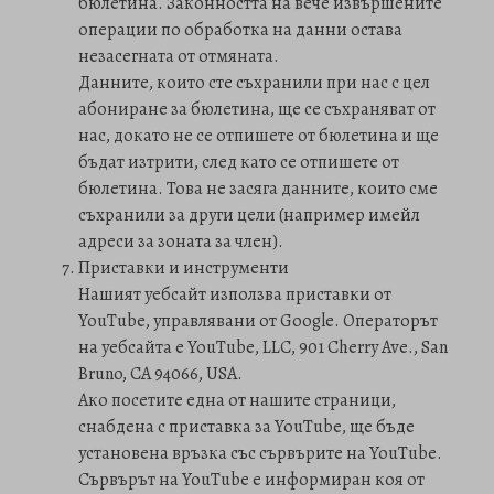
бюлетина. Законността на вече извършените
операции по обработка на данни остава
незасегната от отмяната.
Данните, които сте съхранили при нас с цел
абониране за бюлетина, ще се съхраняват от
нас, докато не се отпишете от бюлетина и ще
бъдат изтрити, след като се отпишете от
бюлетина. Това не засяга данните, които сме
съхранили за други цели (например имейл
адреси за зоната за член).
Приставки и инструменти
Нашият уебсайт използва приставки от
YouTube, управлявани от Google. Операторът
на уебсайта е YouTube, LLC, 901 Cherry Ave., San
Bruno, CA 94066, USA.
Ако посетите една от нашите страници,
снабдена с приставка за YouTube, ще бъде
установена връзка със сървърите на YouTube.
Сървърът на YouTube е информиран коя от