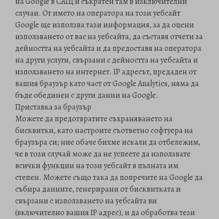
на Google в САЩ и съкратен там в изключителни
случаи. От името на оператора на този уебсайт
Google ще използва тази информация, за да оцени
използването от вас на уебсайта, да съставя отчети за
дейността на уебсайта и да предоставя на оператора
на други услуги, свързани с дейността на уебсайта и
използването на интернет. IP адресът, предаден от
вашия браузър като част от Google Analytics, няма да
бъде обединен с други данни на Google.
Приставка за браузър
Можете да предотвратите съхраняването на
бисквитки, като настроите съответно софтуера на
браузъра си; ние обаче бихме искали да отбележим,
че в този случай може да не успеете да използвате
всички функции на този уебсайт в пълната им
степен. Можете също така да попречите на Google да
събира данните, генерирани от бисквитката и
свързани с използването на уебсайта ви
(включително вашия IP адрес), и да обработва тези