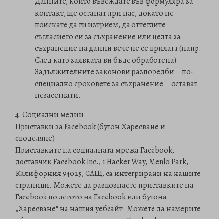
Данните, които въвеждате във формуляра за
контакт, ще останат при нас, докато не
поискате да ги изтрием, да оттеглите
съгласието си за съхранение или целта за
съхранение на данни вече не се прилага (напр.
След като заявката ви бъде обработена)
Задължителните законови разпоредби – по-
специално сроковете за съхранение – остават
незасегнати.
4. Социални медии
Приставки за Facebook (бутон Харесване и
споделяне)
Приставките на социалната мрежа Facebook,
доставчик Facebook Inc., 1 Hacker Way, Menlo Park,
Калифорния 94025, САЩ, са интегрирани на нашите
страници. Можете да разпознаете приставките на
Facebook по логото на Facebook или бутона
„Харесване“ на нашия уебсайт. Можете да намерите