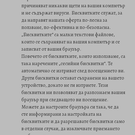
причиняват никакви щети на вашия компютър
и не съдържат вируси. Бисквитките служат, за
да направят нашата оферта по-лесна за
ползване, по-ефективна и по-безопасна.
„Бисквитките“ са малки текстови файлове,
които се съхраняват на вашия компютър и се
записват от вашия браузър.
Повечето от бисквитките, които използваме, са
така наречените „сесийни бисквитки“. Те
автоматично се изтриват след посещението ви.
Други бисквитки остават съхранени на вашето
устройство, докато не ги изтриете. Тези
бисквитки ни позволяват да разпознаем вашия
браузър при следващото ви посещение.
Можете да настроите браузъра си така, че да
сте информирани за настройката на
бисквитките и да разрешавате бисквитки само
в отделни случаи, да изключвате приемането