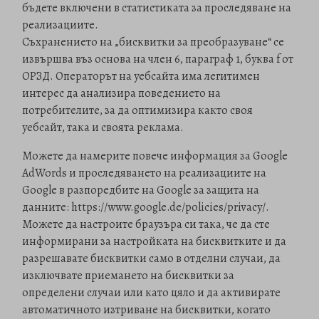
бъдете включени в статистиката за проследяване на
реализациите.
Съхранението на „бисквитки за преобразуване“ се
извършва въз основа на член 6, параграф 1, буква f от
ОРЗД. Операторът на уебсайта има легитимен
интерес да анализира поведението на
потребителите, за да оптимизира както своя
уебсайт, така и своята реклама.
Можете да намерите повече информация за Google
AdWords и проследяването на реализациите на
Google в разпоредбите на Google за защита на
данните: https://www.google.de/policies/privacy/.
Можете да настроите браузъра си така, че да сте
информирани за настройката на бисквитките и да
разрешавате бисквитки само в отделни случаи, да
изключвате приемането на бисквитки за
определени случаи или като цяло и да активирате
автоматичното изтриване на бисквитки, когато