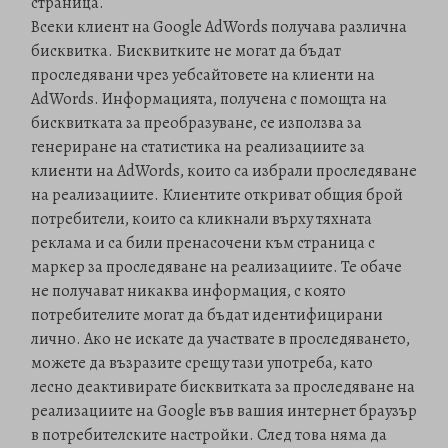
страница.
Всеки клиент на Google AdWords получава различна
бисквитка. Бисквитките не могат да бъдат
проследявани чрез уебсайтовете на клиенти на
AdWords. Информацията, получена с помощта на
бисквитката за преобразуване, се използва за
генериране на статистика на реализациите за
клиенти на AdWords, които са избрали проследяване
на реализациите. Клиентите откриват общия брой
потребители, които са кликнали върху тяхната
реклама и са били пренасочени към страница с
маркер за проследяване на реализациите. Те обаче
не получават никаква информация, с която
потребителите могат да бъдат идентифицирани
лично. Ако не искате да участвате в проследяването,
можете да възразите срещу тази употреба, като
лесно деактивирате бисквитката за проследяване на
реализациите на Google във вашия интернет браузър
в потребителските настройки. След това няма да