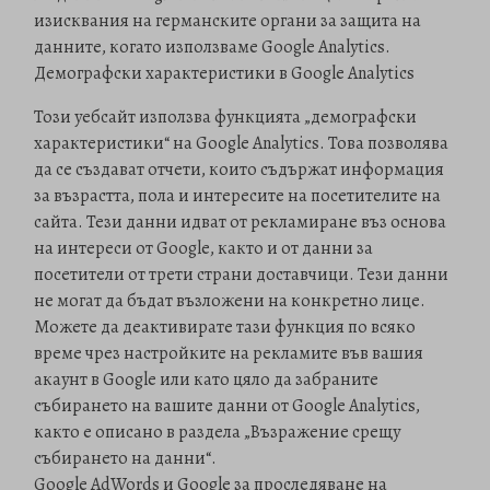
изисквания на германските органи за защита на
данните, когато използваме Google Analytics.
Демографски характеристики в Google Analytics
Този уебсайт използва функцията „демографски
характеристики“ на Google Analytics. Това позволява
да се създават отчети, които съдържат информация
за възрастта, пола и интересите на посетителите на
сайта. Тези данни идват от рекламиране въз основа
на интереси от Google, както и от данни за
посетители от трети страни доставчици. Тези данни
не могат да бъдат възложени на конкретно лице.
Можете да деактивирате тази функция по всяко
време чрез настройките на рекламите във вашия
акаунт в Google или като цяло да забраните
събирането на вашите данни от Google Analytics,
както е описано в раздела „Възражение срещу
събирането на данни“.
Google AdWords и Google за проследяване на