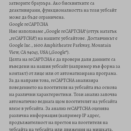
затворите браузъра. Ако бисквитките са
деактивирани, функционалността на този уебсайт
може да бъде ограничена.
Google reCAPTCHA
Ние използваме „Google reCAPTCHA“ (оттук нататък
„reCAPTCHA“) на нашите уебсайтове. Доставчикът е
Google Inc., 1600 Amphitheatre Parkway, Mountain
View, CA 94043, USA („Google“).
Целта на reCAPTCHA е да провери дали данните са
въведени на нашия уебсайт (например във форма за
контакт) от лице или от автоматизирана програма.
За да направи това, reCAPTCHA анализира
поведението на посетителя на уебсайта въз основа
на различни характеристики. Този анализ започва
автоматично веднага щом посетителят на уебсайта
влезе в уебсайта. За анализ reCAPTCHA оценява
различна информация (например IP адрес,
продължителност на престоя на посетителя на
уебсайта на уебсайта или движения на мишката,