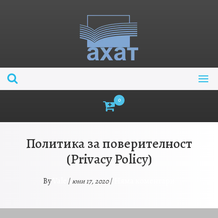
Skip
to
content
0
Политика за поверителност
(Privacy Policy)
Vale
Няма коментари
By
/
/
юни 17, 2020