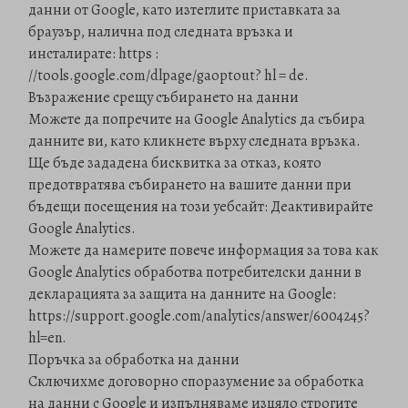
данни от Google, като изтеглите приставката за
браузър, налична под следната връзка и
инсталирате: https :
//tools.google.com/dlpage/gaoptout? hl = de.
Възражение срещу събирането на данни
Можете да попречите на Google Analytics да събира
данните ви, като кликнете върху следната връзка.
Ще бъде зададена бисквитка за отказ, която
предотвратява събирането на вашите данни при
бъдещи посещения на този уебсайт: Деактивирайте
Google Analytics.
Можете да намерите повече информация за това как
Google Analytics обработва потребителски данни в
декларацията за защита на данните на Google:
https://support.google.com/analytics/answer/6004245?
hl=en.
Поръчка за обработка на данни
Сключихме договорно споразумение за обработка
на данни с Google и изпълняваме изцяло строгите