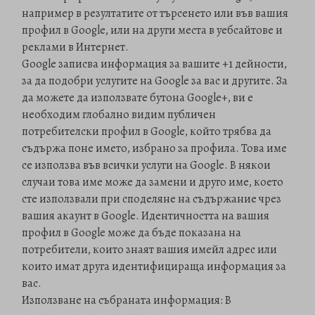
например в резултатите от търсенето или във вашия
профил в Google, или на други места в уебсайтове и
реклами в Интернет.
Google записва информация за вашите +1 дейности,
за да подобри услугите на Google за вас и другите. За
да можете да използвате бутона Google+, ви е
необходим глобално видим публичен
потребителски профил в Google, който трябва да
съдържа поне името, избрано за профила. Това име
се използва във всички услуги на Google. В някои
случаи това име може да замени и друго име, което
сте използвали при споделяне на съдържание чрез
вашия акаунт в Google. Идентичността на вашия
профил в Google може да бъде показана на
потребители, които знаят вашия имейл адрес или
които имат друга идентифицираща информация за
вас.
Използване на събраната информация: В