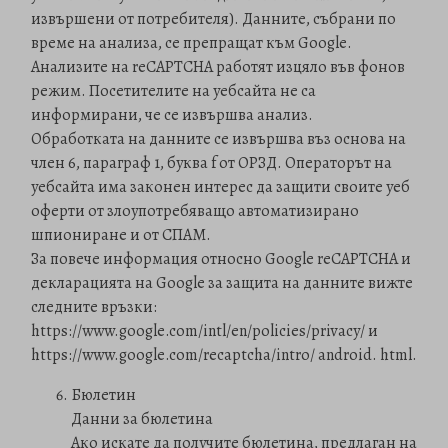
извършени от потребителя). Данните, събрани по
време на анализа, се препращат към Google.
Анализите на reCAPTCHA работят изцяло във фонов
режим. Посетителите на уебсайта не са
информирани, че се извършва анализ.
Обработката на данните се извършва въз основа на
член 6, параграф 1, буква f от ОРЗД. Операторът на
уебсайта има законен интерес да защити своите уеб
оферти от злоупотребяващо автоматизирано
шпиониране и от СПАМ.
За повече информация относно Google reCAPTCHA и
декларацията на Google за защита на данните вижте
следните връзки:
https://www.google.com/intl/en/policies/privacy/ и
https://www.google.com/recaptcha/intro/ android. html.
Бюлетин
Данни за бюлетина
Ако искате да получите бюлетина, предлаган на