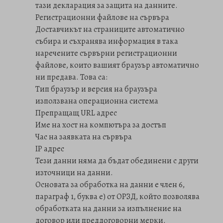
тази декларация за защита на данните.
Регистрационни файлове на сървъра
Доставчикът на страниците автоматично
събира и съхранява информация в така
наречените сървърни регистрационни
файлове, които вашият браузър автоматично
ни предава. Това са:
Тип браузър и версия на браузъра
използвана операционна система
Препращащ URL адрес
Име на хост на компютъра за достъп
Час на заявката на сървъра
IP адрес
Тези данни няма да бъдат обединени с други
източници на данни.
Основата за обработка на данни е член 6,
параграф 1, буква е) от ОРЗД, който позволява
обработката на данни за изпълнение на
договор или преддоговорни мерки.