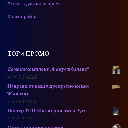
Често задавани въпроси
Моят профил
TOP 4 ПРОМО
Семеен комплект „Фокус и баланс“
O
Т
44,00
€
29,00
€
r
е
Направи от нищо прекрасно нещо:
i
к
Животни
g
у
O
Т
24,00
€
17,00
€
i
щ
r
е
Постер ТОП 20 за първи път в Русе
n
а
i
к
a
т
4,00
€
1,00
€
g
у
l
а
Мотивационни постери