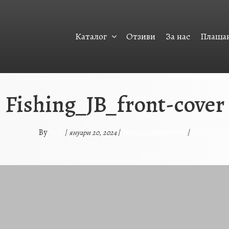
Каталог
Отзиви
За нас
Плащан
Fishing_JB_front-cover
Vale
Няма коментари
By
/
/
/
януари 20, 2024