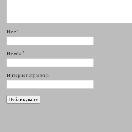
Име
*
Имейл
*
Интернет страница