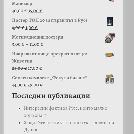
Маникюр
O
Т
40,00
€
35,00
€
r
е
Постер ТОП 20 за първи път в Русе
i
к
4,00
€
1,00
€
g
у
Мотивационни постери
i
щ
P
5,00
€
–
11,00
€
n
а
r
a
т
Направи от нищо прекрасно нещо:
i
l
а
Животни
c
O
p
Т
ц
24,00
€
17,00
€
e
r
r
е
е
Семеен комплект „Фокус и баланс“
r
i
i
к
н
O
Т
44,00
€
29,00
€
a
g
c
у
а
r
е
Последни публикации
n
i
e
щ
е
i
к
g
n
w
а
:
g
у
Интересни факти за Русе, които малко
e
a
a
т
3
i
щ
хора знаят
:
l
s
а
5
n
а
Защо Русе възниква точно тук – ролята на
5
p
:
ц
,
a
т
Дунав
,
r
4
е
0