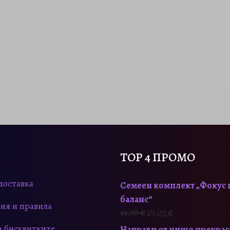
TOP 4 ПРОМО
доставка
Семеен комплект „Фокус 
баланс“
ия и правила
O
Т
44,00
€
29,00
€
r
е
а бисквитките
Направи от нищо прекра