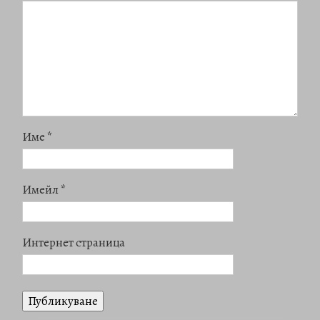
Име
*
Имейл
*
Интернет страница