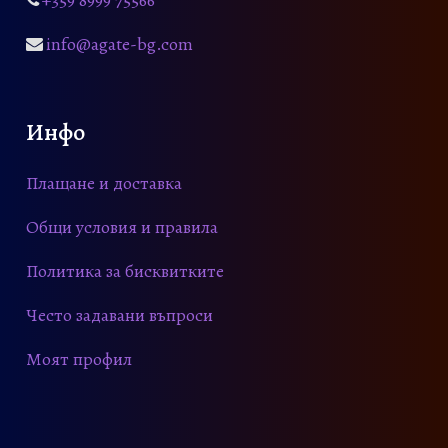
+359 8999 75566
.
0
€
info@agate-bg.com
.
€
Инфо
Плащане и доставка
Общи условия и правила
Политика за бисквитките
Често задавани въпроси
Моят профил