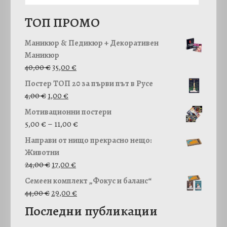
TОП ПРОМО
Маникюр & Педикюр + Декоративен
Маникюр
O
Т
40,00
€
35,00
€
r
е
Постер ТОП 20 за първи път в Русе
i
к
4,00
€
1,00
€
g
у
Мотивационни постери
i
щ
P
5,00
€
–
11,00
€
n
а
r
a
т
Направи от нищо прекрасно нещо:
i
l
а
Животни
c
O
p
Т
ц
24,00
€
17,00
€
e
r
r
е
е
Семеен комплект „Фокус и баланс“
r
i
i
к
н
O
Т
44,00
€
29,00
€
a
g
c
у
а
r
е
Последни публикации
n
i
e
щ
е
i
к
g
n
w
а
: