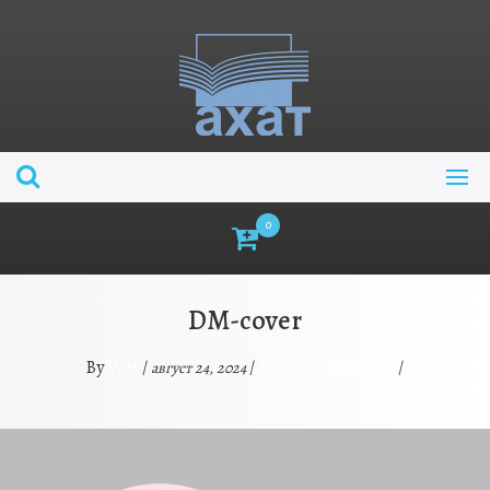
Skip
to
content
0
DM-cover
Vale
Няма коментари
By
/
/
/
август 24, 2024