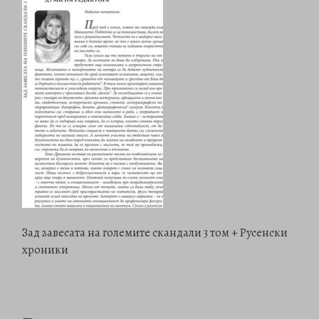
Зад завесата на големите скандали 3 том + Русенски
хроники