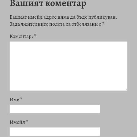
Вашият коментар
Вашият имейл адрес няма да бъде публикуван.
Задължителните полета са отбелязани с
*
Коментар:
*
Име
*
Имейл
*