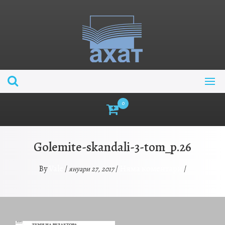
Skip
to
content
0
Golemite-skandali-3-tom_p.26
Vale
Няма коментари
By
/
/
/
януари 27, 2017