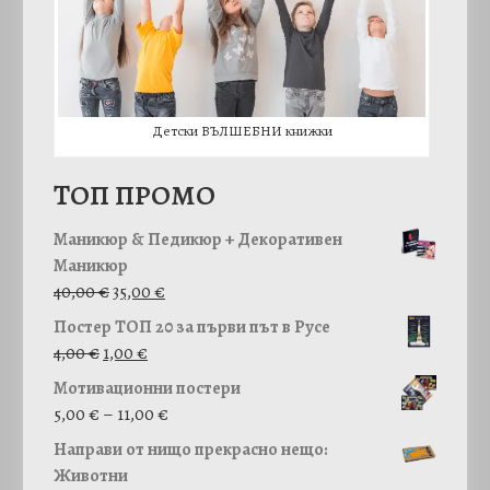
Детски ВЪЛШЕБНИ книжки
TОП ПРОМО
Маникюр & Педикюр + Декоративен
Маникюр
O
Т
40,00
€
35,00
€
r
е
Постер ТОП 20 за първи път в Русе
i
к
4,00
€
1,00
€
g
у
Мотивационни постери
i
щ
P
5,00
€
–
11,00
€
n
а
r
a
т
Направи от нищо прекрасно нещо:
i
l
а
Животни