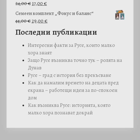
c
O
p
Т
ц
24,00
€
17,00
€
e
r
r
е
е
Семеен комплект „Фокус и баланс“
r
i
i
к
н
O
Т
44,00
€
29,00
€
a
g
c
у
а
r
е
Последни публикации
n
i
e
щ
е
i
к
g
n
w
а
:
g
у
Интересни факти за Русе, които малко
e
a
a
т
3
i
щ
хора знаят
:
l
s
а
5
n
а
Защо Русе възниква точно тук – ролята на
5
p
:
ц
,
a
т
Дунав
,
r
4
е
0
l
а
Русе – град с история без прекъсване
0
i
0
н
0
p
ц
Как да намалим времето на децата пред
0
c
,
а
r
е
екрана – работещи идеи за по-спокоен
e
0
е
€
i
н
дом
€
w
0
:
.
c
а
Как възниква Русе: историята, която
t
a
1
e
е
малко хора познават докрай
h
s
€
7
w
:
r
:
.
,
a
2
o
2
0
s
9
u
4
0