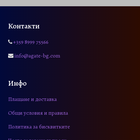
:
,
g
,
4
0
h
0
€
4
0
1
0
.
,
Контакти
1
0
€
,
€
0
.
0
+359 8999 75566
.
0
€
info@agate-bg.com
.
€
Инфо
Плащане и доставка
Общи условия и правила
Политика за бисквитките