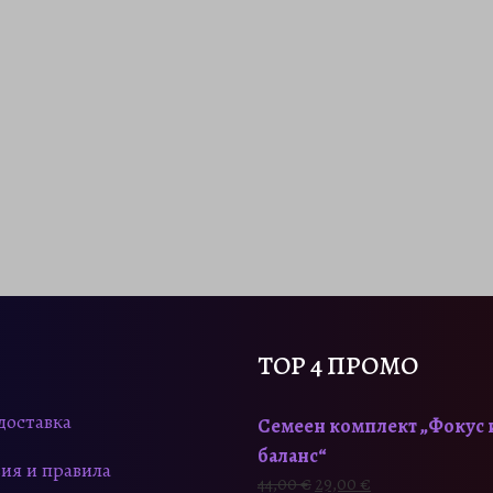
TOP 4 ПРОМО
доставка
Семеен комплект „Фокус 
баланс“
ия и правила
O
Т
44,00
€
29,00
€