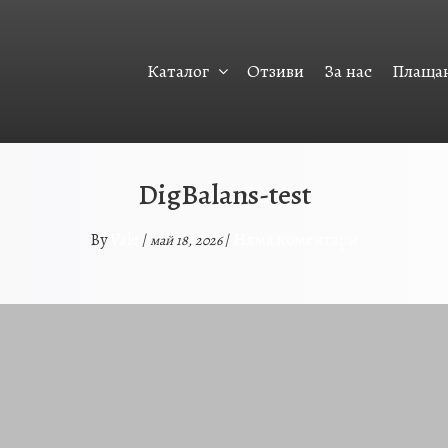
Каталог
Отзиви
За нас
Плащан
DigBalans-test
Vale
Няма коментари
By
/
/
май 18, 2026