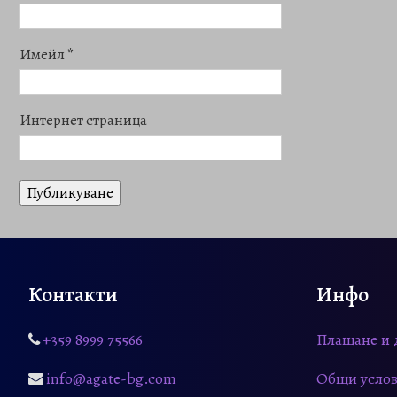
Имейл
*
Интернет страница
Контакти
Инфо
+359 8999 75566
Плащане и 
info@agate-bg.com
Общи услов