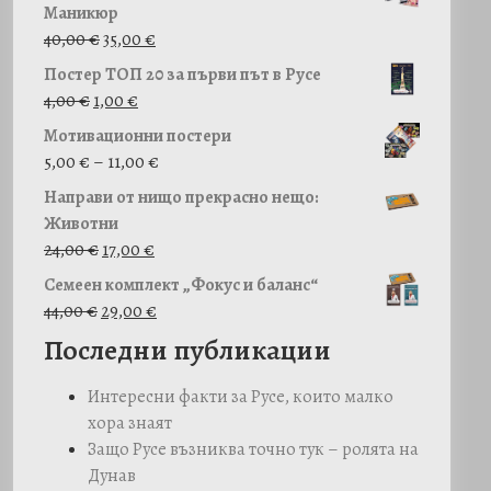
Маникюр
O
Т
40,00
€
35,00
€
r
е
Постер ТОП 20 за първи път в Русе
i
к
4,00
€
1,00
€
g
у
Мотивационни постери
i
щ
P
5,00
€
–
11,00
€
n
а
r
a
т
Направи от нищо прекрасно нещо:
i
l
а
Животни
c
O
p
Т
ц
24,00
€
17,00
€
e
r
r
е
е
Семеен комплект „Фокус и баланс“
r
i
i
к
н
O
Т
44,00
€
29,00
€
a
g
c
у
а
r
е
Последни публикации
n
i
e
щ
е
i
к
g
n
w
а
:
g
у
Интересни факти за Русе, които малко
e
a
a
т
3
i
щ
хора знаят
:
l
s
а
5
n
а
Защо Русе възниква точно тук – ролята на
5
p
:
ц
,
a
т
Дунав
,
r
4
е
0