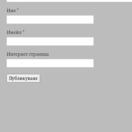
Име
*
Имейл
*
Интернет страница