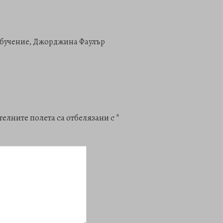
ообучение, Джорджина Фаулър
елните полета са отбелязани с
*