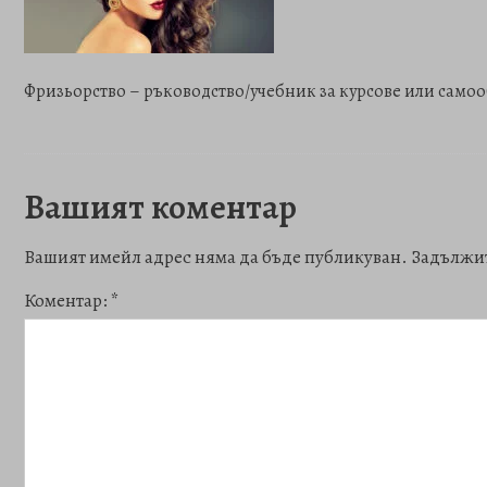
Фризьорство – ръководство/учебник за курсове или сам
Вашият коментар
Вашият имейл адрес няма да бъде публикуван.
Задължит
Коментар:
*