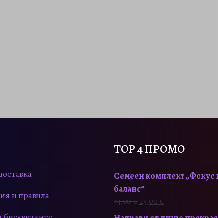
TOP 4 ПРОМО
доставка
Семеен комплект „Фокус 
баланс“
ия и правила
O
Т
44,00
€
29,00
€
r
е
а бисквитките
Направи от нищо прекра