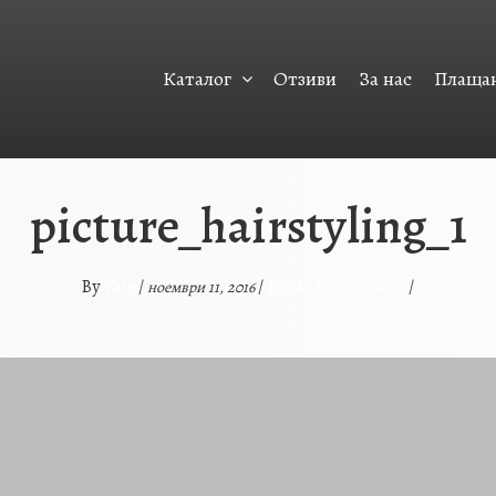
Каталог
Отзиви
За нас
Плащан
picture_hairstyling_1
Vale
Няма коментари
By
/
/
/
ноември 11, 2016