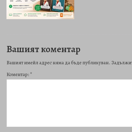
Вашият коментар
Вашият имейл адрес няма да бъде публикуван.
Задължит
Коментар:
*