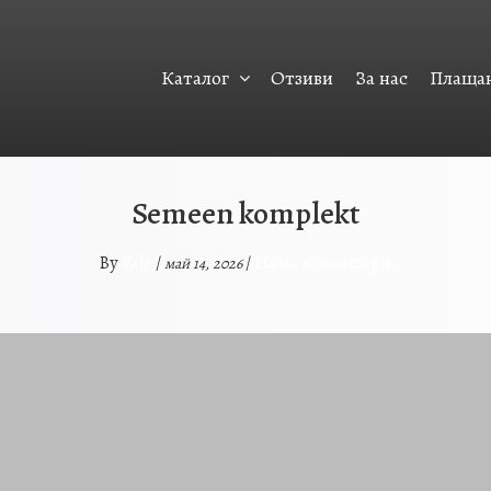
Каталог
Отзиви
За нас
Плащан
Semeen komplekt
Vale
Няма коментари
By
/
/
май 14, 2026